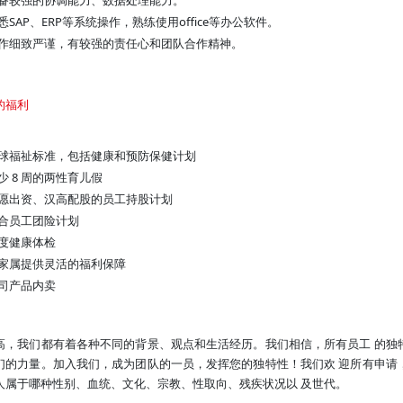
悉SAP、ERP等系统操作，熟练使用office等办公软件。
作细致严谨，有较强的责任心和团队合作精神。
的福利
球福祉标准，包括健康和预防保健计划
少 8 周的两性育儿假
愿出资、汉高配股的员工持股计划
合员工团险计划
度健康体检
家属提供灵活的福利保障
司产品内卖
高，我们都有着各种不同的背景、观点和生活经历。我们相信，所有员工 的独
们的力量。加入我们，成为团队的一员，发挥您的独特性！我们欢 迎所有申请
人属于哪种性别、血统、文化、宗教、性取向、残疾状况以 及世代。