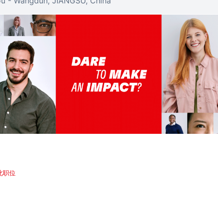
u - Wangdun, JIANGSU, China
此职位