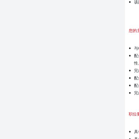
该
您的
与
配
性
完
配
配
完
职位
具
具