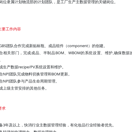
岗位隶属计划物流部的计划团队，是工厂生产主数据管理的关键岗位。
主要工作内容
GBS团队合作完成新贴标瓶、成品组件（component）的创建。
合相关部门，完成成品、半制品BOM、WBOM的系统设置、维护,确保数据
。
成生产数据recipe/PV系统设置和维护。
合NPI团队完成物料切换管理和BOM更新。
合NPI团队参与产品生命周期管理。
成上级主管安排的其他任务。
要求
备3年及以上，快消行业主数据管理经验，有化妆品行业经验者优先。
备较强的协调能力、数据处理能力。