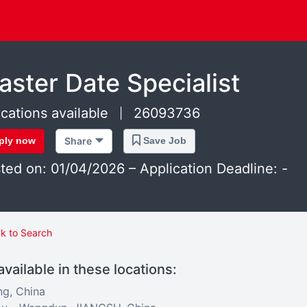
aster Date Specialist
ocations available
26093736
|
ply now
Share
Save Job
ted on: 01/04/2026 – Application Deadline: -
k to Search
available in these locations:
ng, China