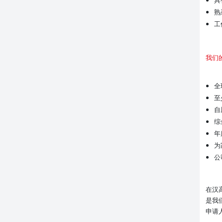
熟
工
我们
全
至
自
综
年
为
公
在汉
是我
申请