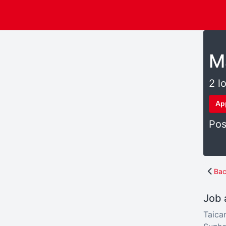
M
2 l
Ap
Pos
Bac
Job 
Taica